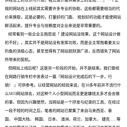
供视觉上的认识与介绍，程式设计提供需求上的互动......，一个正
规的网站在上线前其实需要许多专业的协助，这些都需要相当的代
价来换取，这是必要的，打量好的门面、 规划好的功能才能使网站
鲜活起来，提升专业与信赖度对企业来说是非常重要的。
经常看到一些企业主抱怨说「 建设网站没效果，这个网站设计做
的不好」，其实并不是网站没有发挥功效，而是业主常抱着姜太公
钓鱼的消极心态，甚至觉得有了网站就财源广进，反而错失了网站
所带来的契机。
但网站上线后呢？这是另一阶段的开始，并不是结束。我们曾经
在网路行销专栏中发表过一篇『网站设计完成后的下一步，行
销！ 』可供参考。以经营网站的经验来说，在10多年前并不流行什
么SEO网站排名，对这种个人小型网站而言更是嫌钱太多才会去做
的事，但因为兴趣使然，当网站是一个抒发与纪录的工具，在经过
一段不短的时间之后，笔者的网站已聚集了来自马来西亚、泰
国、 中国大陆、 韩国、 日本、 澳洲、荷兰、加拿大、 捷克......等