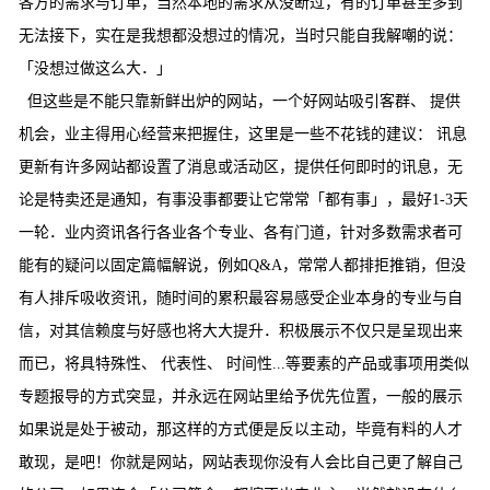
各方的需求与订单，当然本地的需求从没断过，有的订单甚至多到
无法接下，实在是我想都没想过的情况，当时只能自我解嘲的说：
「没想过做这么大．」
但这些是不能只靠新鲜出炉的网站，一个好网站吸引客群、 提供
机会，业主得用心经营来把握住，这里是一些不花钱的建议： 讯息
更新有许多网站都设置了消息或活动区，提供任何即时的讯息，无
论是特卖还是通知，有事没事都要让它常常「都有事」，最好1-3天
一轮．业内资讯各行各业各个专业、各有门道，针对多数需求者可
能有的疑问以固定篇幅解说，例如Q&A，常常人都排拒推销，但没
有人排斥吸收资讯，随时间的累积最容易感受企业本身的专业与自
信，对其信赖度与好感也将大大提升．积极展示不仅只是呈现出来
而已，将具特殊性、 代表性、 时间性...等要素的产品或事项用类似
专题报导的方式突显，并永远在网站里给予优先位置，一般的展示
如果说是处于被动，那这样的方式便是反以主动，毕竟有料的人才
敢现，是吧！你就是网站，网站表现你没有人会比自己更了解自己