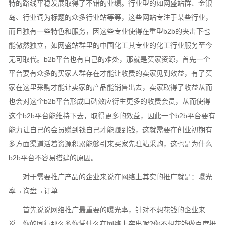
特的路线平稳发展取得了不错的业绩。行业型的如网盛站群、金银
岛、行业词为标题的众多行业站等等，这些网站专注于某些行业，
而且独有一些特色和服务，因这些专业使得在重型b2b的夹击下也
能傲然独立，如网盛站群里的中国化工其专业的化工行业服务至今
无可取代。b2b平台也有自己的难处，那就是买家资源，首先一个
平台要有众多的买家人群存在才能让收费的卖家见到效益，有了买
家在这里采购才能让卖家的产品能销售出去，卖家取得了收益从而
也会对这个b2b平台形成口碑效应衍生更多的收费会员，从而使得
这个b2b平台能维持下去，取得更多的效益，因此一个b2b平台要有
能力让自己的会员赚到钱自己才能赚到钱，这就需要在创业初期有
多方面渠道活着资源积累能够引来买家先驻站采购，这也是为什么
b2b平台不容易搭建的原因。
对于需要推广产品的企业来说在网络上其实的推广就是：曝光
率→询盘→订单
首先说说网络推广最重要的曝光率，针对不想花钱的企业来
说，你的同行那么多你凭什么在网络上突出呢?你不想花钱做百度推