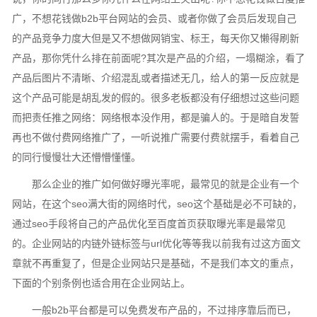
广，不想花钱做b2b平台网站的会员、或者你做了会员后发现自己
的产品竞争力度大但是又不想做网销宝、标王，每天你又懒得刷新
产品，那你凭什么排在前面呢?其次是产品的介绍，一塌糊涂，看了
产品后图片不清晰、介绍混乱或者描述无几，给人的第一反应就是
这个产品可能是胡乱发的假的。很多老板都没有仔细想过这些问题
而把责任推之网络：网络根本没作用，都是骗人的。于是暗自发誓
再也不做付费网络推广了，一听说推广需要付费就摆手，看着自己
的同行慢慢壮大还懵懵懂懂。
那么企业的推广如何做好曝光率呢，最常见的就是企业有一个
网站，在这个seo满大街的网络时代，seo这个基础是必不可缺的，
通过seo手段将自己的产品优化至百度首页获取曝光率是最常见
的。企业网站的内链外链标签与url优化等等我以前我有过这方面文
章就不再重复了，但是企业网站只是基础，不是我们本文的重点，
下面的个别条例也适合用在企业网站上。
一般b2b平台都是可以免费发布产品的，不过排序靠后而已，