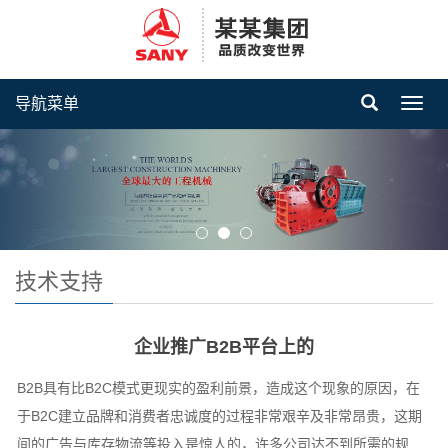
导航菜单
Toggl
navig
技术支持
企业推广B2B平台上的
B2B具有比B2C模式更现实的盈利前景，造成这个现象的原因，在
于B2C建立品牌和消费者忠诚度的过程非常艰辛及非常昂贵，这期
间的广告与库存物流等投入是惊人的，许多公司达不到所需的规