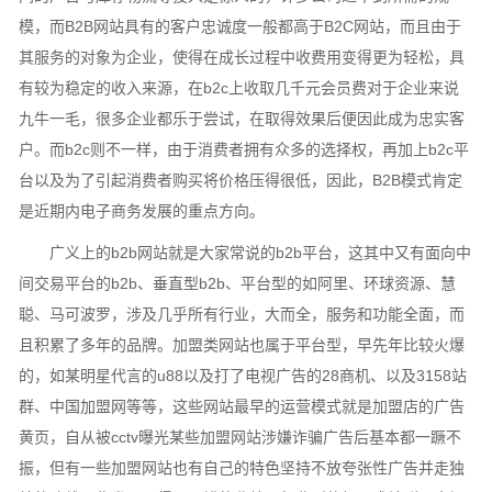
模，而B2B网站具有的客户忠诚度一般都高于B2C网站，而且由于
其服务的对象为企业，使得在成长过程中收费用变得更为轻松，具
有较为稳定的收入来源，在b2c上收取几千元会员费对于企业来说
九牛一毛，很多企业都乐于尝试，在取得效果后便因此成为忠实客
户。而b2c则不一样，由于消费者拥有众多的选择权，再加上b2c平
台以及为了引起消费者购买将价格压得很低，因此，B2B模式肯定
是近期内电子商务发展的重点方向。
广义上的b2b网站就是大家常说的b2b平台，这其中又有面向中
间交易平台的b2b、垂直型b2b、平台型的如阿里、环球资源、慧
聪、马可波罗，涉及几乎所有行业，大而全，服务和功能全面，而
且积累了多年的品牌。加盟类网站也属于平台型，早先年比较火爆
的，如某明星代言的u88以及打了电视广告的28商机、以及3158站
群、中国加盟网等等，这些网站最早的运营模式就是加盟店的广告
黄页，自从被cctv曝光某些加盟网站涉嫌诈骗广告后基本都一蹶不
振，但有一些加盟网站也有自己的特色坚持不放夸张性广告并走独