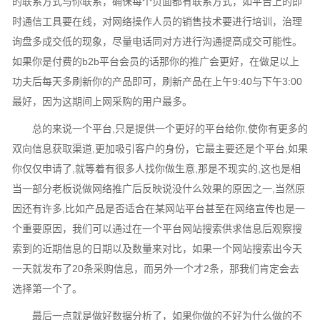
的联系方式与你联系，确保每个页面都有联系方式，如平台上的即
时通信工具要在线，对网络操作人员的销售技术要进行培训，治理
询盘多成交低的现象，尽量电话同对方进行沟通提高成交可能性。
如果你是付费的b2b平台会员的话那你的推广会更好，在做足以上
功夫后每天多刷新你的产品即可，刷新产品在上午9:40与下午3:00
最好，因为这期间上网采购的用户最多。
总的来说一个平台,只是提供一个更好的平台给你,使你有更多的
双向信息获取渠道,更加吸引客户的身份，它最主要还是个平台,如果
你仅仅申请了,就等着有很多人找你做生意,那是不现实的,这也是相
当一部分老板说做网络推广后反映说没什么效果的原因之一,当然原
因还有许多,比如产品是否适合在某网站平台甚至在网络宣传也是一
个重要原因，我们可以通过在一个平台网站搜索供求信息后观察搜
索到的近期信息的日期以及数量来对比，如果一个网站搜索出今天
一天就发布了20条采购信息，而另外一个才2条，那我们肯定会去
选择第一个了。
最后一点就是做好数据分析了，如果你做的不好为什么做的不